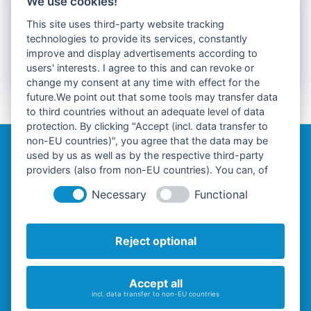
We use cookies!
This site uses third-party website tracking
Anmelden
technologies to provide its services, constantly
Eintrags-Feed
improve and display advertisements according to
Kommentar-Feed
users' interests. I agree to this and can revoke or
WordPress.org
change my consent at any time with effect for the
future.We point out that some tools may transfer data
to third countries without an adequate level of data
protection. By clicking "Accept (incl. data transfer to
non-EU countries)", you agree that the data may be
BitDisk hard drive protection - effective and reliable
used by us as well as by the respective third-party
© 2002 - 2026 BITDISK | SOLVE4IT GmbH
providers (also from non-EU countries). You can, of
course, change your cookie settings at any time.
Necessary
Functional
Support/Kontakt
Datenschutzerklärung
Reject optional
AGB
Accept all
Impressum
incl. data transfer to non-EU countries
Widerrufsbelehrung